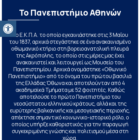
Το Πανεπιστήμιο Αθηνών
Ανοίξτε τη γραμμή εργαλείων
Το Ε.Κ.Π.Α. το οποίο εγκαινιάστηκε στις 3 Μαΐου
του 1837, αρχικά στεγάστηκε σε ένα ανακαινισμένο
οθωμανικό κτήριο στη βορειοανατολική πλευρά
της Ακρόπολης, το οποίο στις μέρες μας έχει
ανακαινιστεί και λειτουργεί ως Μουσείο του
Πανεπιστημίου. Αρχικά ονομάστηκε «Οθωνικό
Πανεπιστήμιο» από το όνομα του πρώτου βασιλιά
της Ελλάδας Όθωνα και αποτελούνταν από 4
ακαδημαϊκά Τμήματα με 52 φοιτητές. Καθώς
αποτελούσε το πρώτο Πανεπιστήμιο του
νεοσύστατου ελληνικού κράτους, αλλά και της
ευρύτερης βαλκανικής και μεσογειακής περιοχής,
απέκτησε σημαντικό κοινωνικο-ιστορικό ρόλο, ο
οποίος υπήρξε καθοριστικός για την παραγωγή
συγκεκριμένης γνώσης και πολιτισμού μέσα στη
χώρα.