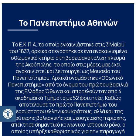
Το Πανεπιστήμιο Αθηνών
Το Ε.Κ.Π.Α. το οποίο εγκαινιάστηκε στις 3 Μαΐου
του 1837, αρχικά στεγάστηκε σε ένα ανακαινισμένο
οθωμανικό κτήριο στη βορειοανατολική πλευρά
της Ακρόπολης, το οποίο στις μέρες μας έχει
ανακαινιστεί και λειτουργεί ως Μουσείο του
Πανεπιστημίου. Αρχικά ονομάστηκε «Οθωνικό
Πανεπιστήμιο» από το όνομα του πρώτου βασιλιά
της Ελλάδας Όθωνα και αποτελούνταν από 4
ακαδημαϊκά Τμήματα με 52 φοιτητές. Καθώς
αποτελούσε το πρώτο Πανεπιστήμιο του
Ανοίξτε τη γραμμή εργαλείων
νεοσύστατου ελληνικού κράτους, αλλά και της
ευρύτερης βαλκανικής και μεσογειακής περιοχής,
απέκτησε σημαντικό κοινωνικο-ιστορικό ρόλο, ο
οποίος υπήρξε καθοριστικός για την παραγωγή