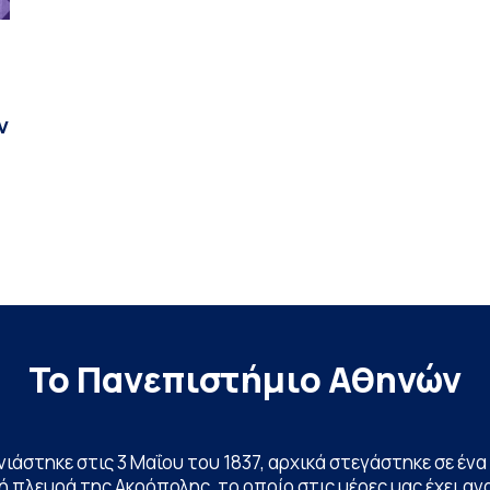
ν
Το Πανεπιστήμιο Αθηνών
ινιάστηκε στις 3 Μαΐου του 1837, αρχικά στεγάστηκε σε έ
 πλευρά της Ακρόπολης, το οποίο στις μέρες μας έχει ανα