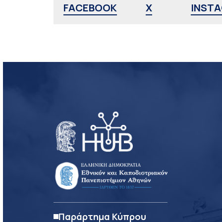
FACEBOOK
X
INST
Παράρτημα Κύπρου