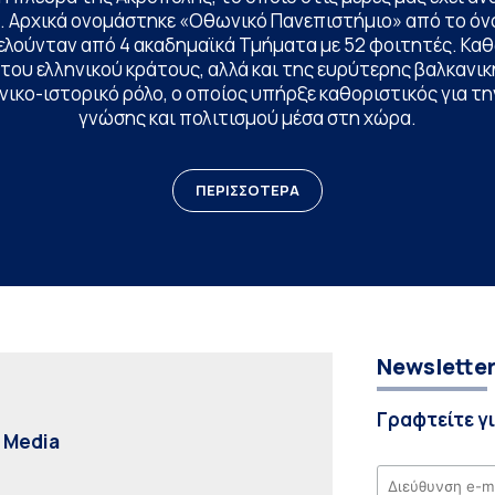
. Αρχικά ονομάστηκε «Οθωνικό Πανεπιστήμιο» από το όν
ελούνταν από 4 ακαδημαϊκά Τμήματα με 52 φοιτητές. Κα
ου ελληνικού κράτους, αλλά και της ευρύτερης βαλκανική
ικο-ιστορικό ρόλο, ο οποίος υπήρξε καθοριστικός για 
γνώσης και πολιτισμού μέσα στη χώρα.
ΠΕΡΙΣΣΟΤΕΡΑ
Newslette
Γραφτείτε γ
l Media