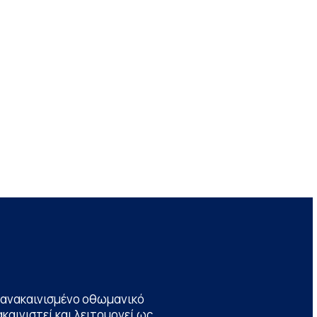
να ανακαινισμένο οθωμανικό
καινιστεί και λειτουργεί ως