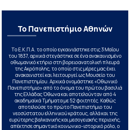
Το Πανεπιστήμιο Αθηνών
Το Ε.Κ.Π.Α. το οποίο εγκαινιάστηκε στις 3 Μαΐου
του 1837, αρχικά στεγάστηκε σε ένα ανακαινισμένο
οθωμανικό κτήριο στη βορειοανατολική πλευρά
της Ακρόπολης, το οποίο στις μέρες μας έχει
ανακαινιστεί και λειτουργεί ως Μουσείο του
Πανεπιστημίου. Αρχικά ονομάστηκε «Οθωνικό
Πανεπιστήμιο» από το όνομα του πρώτου βασιλιά
της Ελλάδας Όθωνα και αποτελούνταν από 4
ακαδημαϊκά Τμήματα με 52 φοιτητές. Καθώς
αποτελούσε το πρώτο Πανεπιστήμιο του
νεοσύστατου ελληνικού κράτους, αλλά και της
ευρύτερης βαλκανικής και μεσογειακής περιοχής,
απέκτησε σημαντικό κοινωνικο-ιστορικό ρόλο, ο