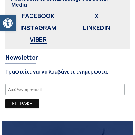
Media
Ανοίξτε τη γραμμή εργαλείων
FACEBOOK
X
INSTAGRAM
LINKEDIN
VIBER
Newsletter
Γραφτείτε για να λαμβάνετε ενημερώσεις