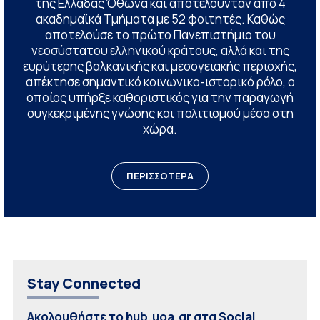
της Ελλάδας Όθωνα και αποτελούνταν από 4
ακαδημαϊκά Τμήματα με 52 φοιτητές. Καθώς
αποτελούσε το πρώτο Πανεπιστήμιο του
νεοσύστατου ελληνικού κράτους, αλλά και της
ευρύτερης βαλκανικής και μεσογειακής περιοχής,
απέκτησε σημαντικό κοινωνικο-ιστορικό ρόλο, ο
οποίος υπήρξε καθοριστικός για την παραγωγή
συγκεκριμένης γνώσης και πολιτισμού μέσα στη
χώρα.
ΠΕΡΙΣΣΟΤΕΡΑ
Stay Connected
Ακολουθήστε το hub.uoa.gr στα Social