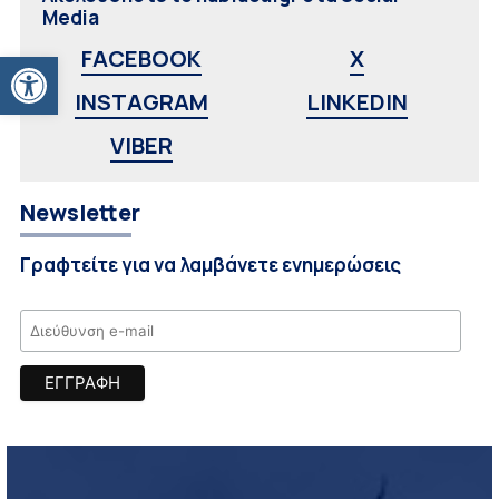
Media
Ανοίξτε τη γραμμή εργαλείων
FACEBOOK
X
INSTAGRAM
LINKEDIN
VIBER
Newsletter
Γραφτείτε για να λαμβάνετε ενημερώσεις