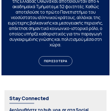
της Ελλάδας Όθωνα και αποτελούνταν από 4
ακαδημαϊκά Τμήματα με 52 φοιτητές. Καθώς
αποτελούσε το πρώτο Πανεπιστήμιο του
νεοσύστατου ελληνικού κράτους, αλλά και της
ευρύτερης βαλκανικής και μεσογειακής περιοχής,
απέκτησε σημαντικό κοινωνικο-ιστορικό ρόλο, ο
οποίος υπήρξε καθοριστικός για την παραγωγή
συγκεκριμένης γνώσης και πολιτισμού μέσα στη
χώρα.
ΠΕΡΙΣΣΟΤΕΡΑ
Stay Connected
Ακολουθήστε το hub.uoa.gr στα Social