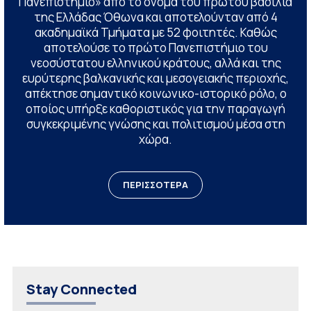
Πανεπιστήμιο» από το όνομα του πρώτου βασιλιά
της Ελλάδας Όθωνα και αποτελούνταν από 4
ακαδημαϊκά Τμήματα με 52 φοιτητές. Καθώς
αποτελούσε το πρώτο Πανεπιστήμιο του
νεοσύστατου ελληνικού κράτους, αλλά και της
ευρύτερης βαλκανικής και μεσογειακής περιοχής,
απέκτησε σημαντικό κοινωνικο-ιστορικό ρόλο, ο
οποίος υπήρξε καθοριστικός για την παραγωγή
συγκεκριμένης γνώσης και πολιτισμού μέσα στη
χώρα.
ΠΕΡΙΣΣΟΤΕΡΑ
Stay Connected