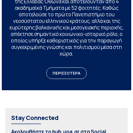
της Ελλάδας Όθωνα και αποτελούνταν από 4
ακαδημαϊκά Τμήματα με 52 φοιτητές. Καθώς
αποτελούσε το πρώτο Πανεπιστήμιο του
νεοσύστατου ελληνικού κράτους, αλλά και της
ευρύτερης βαλκανικής και μεσογειακής περιοχής,
απέκτησε σημαντικό κοινωνικο-ιστορικό ρόλο, ο
οποίος υπήρξε καθοριστικός για την παραγωγή
συγκεκριμένης γνώσης και πολιτισμού μέσα στη
χώρα.
ΠΕΡΙΣΣΟΤΕΡΑ
Stay Connected
Ακολουθήστε το hub.uoa.gr στα Social