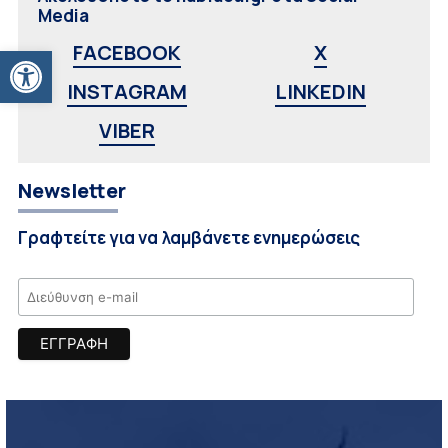
Media
Ανοίξτε τη γραμμή εργαλείων
FACEBOOK
X
INSTAGRAM
LINKEDIN
VIBER
Newsletter
Γραφτείτε για να λαμβάνετε ενημερώσεις