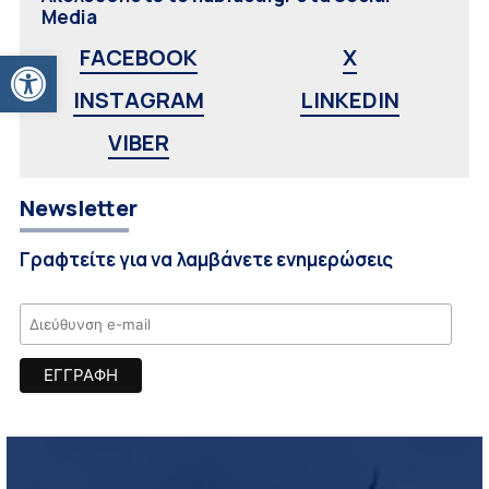
Media
Ανοίξτε τη γραμμή εργαλείων
FACEBOOK
X
INSTAGRAM
LINKEDIN
VIBER
Newsletter
Γραφτείτε για να λαμβάνετε ενημερώσεις