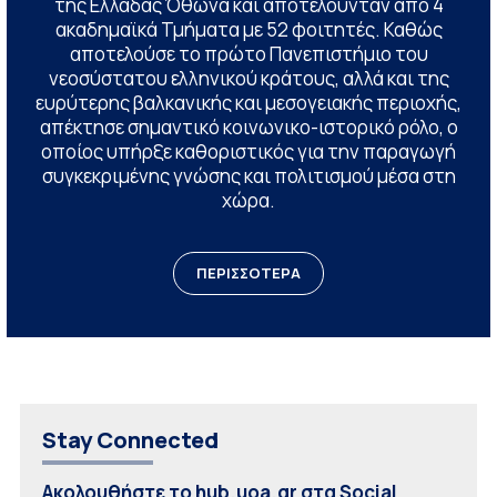
της Ελλάδας Όθωνα και αποτελούνταν από 4
ακαδημαϊκά Τμήματα με 52 φοιτητές. Καθώς
αποτελούσε το πρώτο Πανεπιστήμιο του
νεοσύστατου ελληνικού κράτους, αλλά και της
ευρύτερης βαλκανικής και μεσογειακής περιοχής,
απέκτησε σημαντικό κοινωνικο-ιστορικό ρόλο, ο
οποίος υπήρξε καθοριστικός για την παραγωγή
συγκεκριμένης γνώσης και πολιτισμού μέσα στη
χώρα.
ΠΕΡΙΣΣΟΤΕΡΑ
Stay Connected
Ακολουθήστε το hub.uoa.gr στα Social