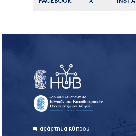
FACEBOOK
X
INST
Παράρτημα Κύπρου