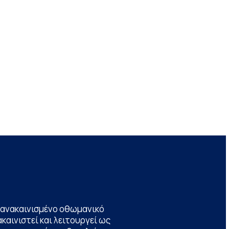
να ανακαινισμένο οθωμανικό
καινιστεί και λειτουργεί ως