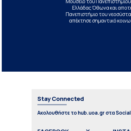
Μουσείο του Πανεπιστημίου
Ελλάδας Όθωνα και αποτ
Πανεπιστήμιο του νεοσύστατ
απέκτησε σημαντικό κοινων
Stay Connected
Ακολουθήστε το hub.uoa.gr στα Socia