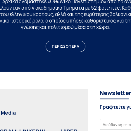
. Αρχικά ονομάστηκε «Οθωνικό Πανεπιστήμιο» από το όν
ελούνταν από 4 ακαδημαϊκά Τμήματα με 52 φοιτητές. Κα
ου ελληνικού κράτους, αλλά και της ευρύτερης βαλκανική
ικο-ιστορικό ρόλο, ο οποίος υπήρξε καθοριστικός για 
γνώσης και πολιτισμού μέσα στη χώρα.
ΠΕΡΙΣΣΟΤΕΡΑ
Newslette
Γραφτείτε γ
l Media