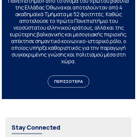
Πανεπιστήμιο» από το όνομα του πρώτου βασιλιά
της Ελλάδας Όθωνα και αποτελούνταν από 4
ακαδημαϊκά Τμήματα με 52 φοιτητές. Καθώς
αποτελούσε το πρώτο Πανεπιστήμιο του
νεοσύστατου ελληνικού κράτους, αλλά και της
ευρύτερης βαλκανικής και μεσογειακής περιοχής,
απέκτησε σημαντικό κοινωνικο-ιστορικό ρόλο, ο
οποίος υπήρξε καθοριστικός για την παραγωγή
συγκεκριμένης γνώσης και πολιτισμού μέσα στη
χώρα.
ΠΕΡΙΣΣΟΤΕΡΑ
Stay Connected