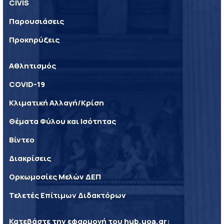
CIVIS
Παρουσιάσεις
Προκηρύξεις
Αθλητισμός
COVID-19
Κλιματική Αλλαγή/Κρίση
Θέματα Φύλου και Ισότητας
Βίντεο
Διακρίσεις
Ορκωμοσίες Μελών ΔΕΠ
Τελετές Επίτιμων Διδακτόρων
Κατεβάστε την εφαρμογή του
hub.uoa.gr
: