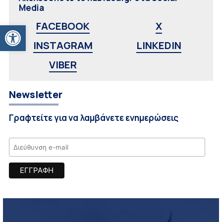
Media
Ανοίξτε τη γραμμή εργαλείων
FACEBOOK
X
INSTAGRAM
LINKEDIN
VIBER
Newsletter
Γραφτείτε για να λαμβάνετε ενημερώσεις