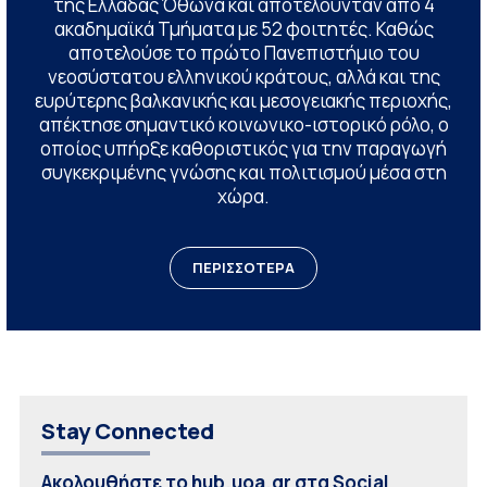
της Ελλάδας Όθωνα και αποτελούνταν από 4
ακαδημαϊκά Τμήματα με 52 φοιτητές. Καθώς
αποτελούσε το πρώτο Πανεπιστήμιο του
νεοσύστατου ελληνικού κράτους, αλλά και της
ευρύτερης βαλκανικής και μεσογειακής περιοχής,
απέκτησε σημαντικό κοινωνικο-ιστορικό ρόλο, ο
οποίος υπήρξε καθοριστικός για την παραγωγή
συγκεκριμένης γνώσης και πολιτισμού μέσα στη
χώρα.
ΠΕΡΙΣΣΟΤΕΡΑ
Stay Connected
Ακολουθήστε το hub.uoa.gr στα Social