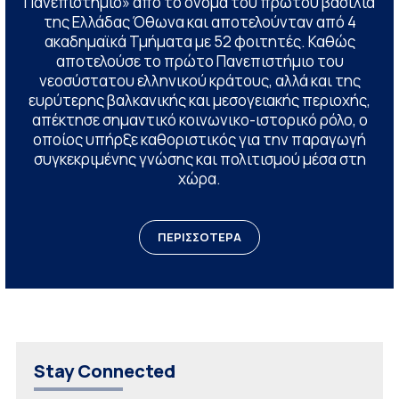
Πανεπιστήμιο» από το όνομα του πρώτου βασιλιά
της Ελλάδας Όθωνα και αποτελούνταν από 4
ακαδημαϊκά Τμήματα με 52 φοιτητές. Καθώς
αποτελούσε το πρώτο Πανεπιστήμιο του
νεοσύστατου ελληνικού κράτους, αλλά και της
ευρύτερης βαλκανικής και μεσογειακής περιοχής,
απέκτησε σημαντικό κοινωνικο-ιστορικό ρόλο, ο
οποίος υπήρξε καθοριστικός για την παραγωγή
συγκεκριμένης γνώσης και πολιτισμού μέσα στη
χώρα.
ΠΕΡΙΣΣΟΤΕΡΑ
Stay Connected