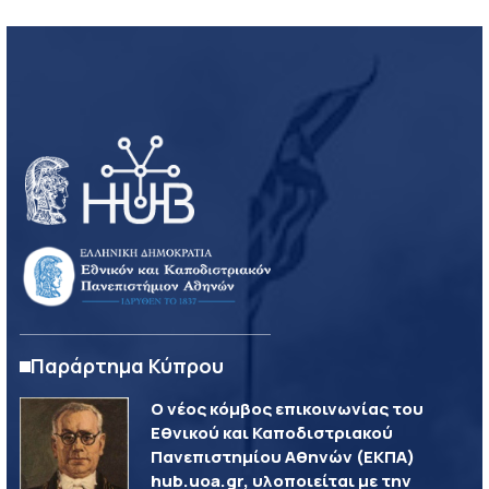
Παράρτημα Κύπρου
Ο νέος κόμβος επικοινωνίας του
Εθνικού και Καποδιστριακού
Πανεπιστημίου Αθηνών (ΕΚΠΑ)
hub.uoa.gr, υλοποιείται με την