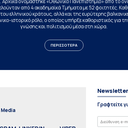
. Αρχικά ονομάστηκε «Οθωνικό Πανεπιστήμιο» από το όν
ελούνταν από 4 ακαδημαϊκά Τμήματα με 52 φοιτητές. Κα
ου ελληνικού κράτους, αλλά και της ευρύτερης βαλκανική
ικο-ιστορικό ρόλο, ο οποίος υπήρξε καθοριστικός για 
γνώσης και πολιτισμού μέσα στη χώρα.
ΠΕΡΙΣΣΟΤΕΡΑ
Newslette
Γραφτείτε γ
l Media