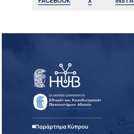
FACEBOOK
X
INST
Παράρτημα Κύπρου