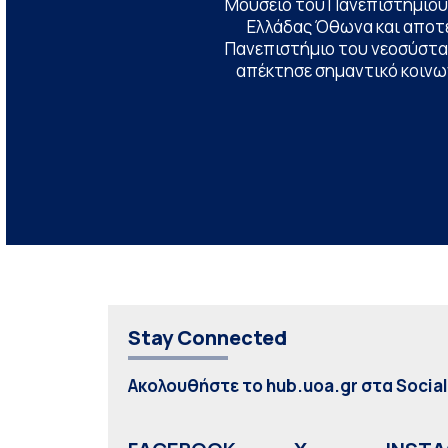
Μουσείο του Πανεπιστημίου
Ελλάδας Όθωνα και αποτ
Πανεπιστήμιο του νεοσύστατ
απέκτησε σημαντικό κοινων
Stay Connected
Ακολουθήστε το hub.uoa.gr στα Socia