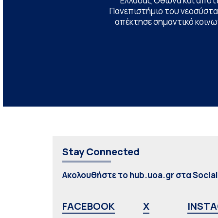
Ελλάδας Όθωνα και αποτ
Πανεπιστήμιο του νεοσύστατ
απέκτησε σημαντικό κοινων
Stay Connected
Ακολουθήστε το hub.uoa.gr στα Socia
FACEBOOK
X
INST