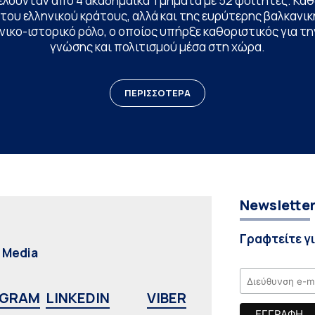
ελούνταν από 4 ακαδημαϊκά Τμήματα με 52 φοιτητές. Κα
ου ελληνικού κράτους, αλλά και της ευρύτερης βαλκανική
ικο-ιστορικό ρόλο, ο οποίος υπήρξε καθοριστικός για 
γνώσης και πολιτισμού μέσα στη χώρα.
ΠΕΡΙΣΣΟΤΕΡΑ
Newslette
Γραφτείτε γ
l Media
AGRAM
LINKEDIN
VIBER