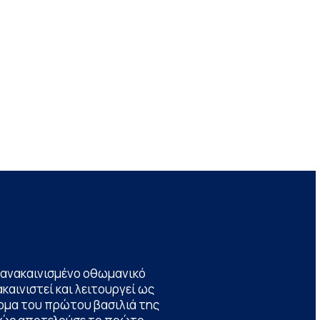
να ανακαινισμένο οθωμανικό
καινιστεί και λειτουργεί ως
ομα του πρώτου βασιλιά της