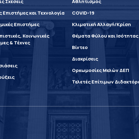
ίς Σχέσεις
Αθλητισμός
ς Επιστήμες και Τεχνολογία
COVID-19
μικές Επιστήμες
Κλιματική Αλλαγή/Κρίση
ιστικές, Κοινωνικές
Θέματα Φύλου και Ισότητας
μες & Τέχνες
Βίντεο
Διακρίσεις
σιάσεις
Ορκωμοσίες Μελών ΔΕΠ
ρύξεις
Τελετές Επίτιμων Διδακτό