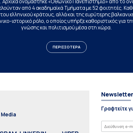
. Αρχικά ονομάστηκε «Οθωνικό Πανεπιστήμιο» από το όν
ελούνταν από 4 ακαδημαϊκά Τμήματα με 52 φοιτητές. Κα
ου ελληνικού κράτους, αλλά και της ευρύτερης βαλκανική
ικο-ιστορικό ρόλο, ο οποίος υπήρξε καθοριστικός για 
γνώσης και πολιτισμού μέσα στη χώρα.
ΠΕΡΙΣΣΟΤΕΡΑ
Newslette
Γραφτείτε γ
l Media