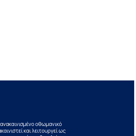
να ανακαινισμένο οθωμανικό
καινιστεί και λειτουργεί ως