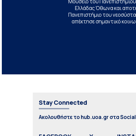
Μουσείο του Πανεπιστημίου
Ελλάδας Όθωνα και αποτ
Πανεπιστήμιο του νεοσύστατ
απέκτησε σημαντικό κοινων
Stay Connected
Ακολουθήστε το hub.uoa.gr στα Socia