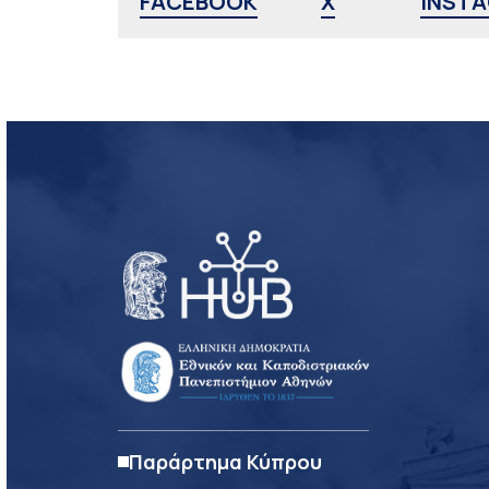
FACEBOOK
X
INST
Παράρτημα Κύπρου