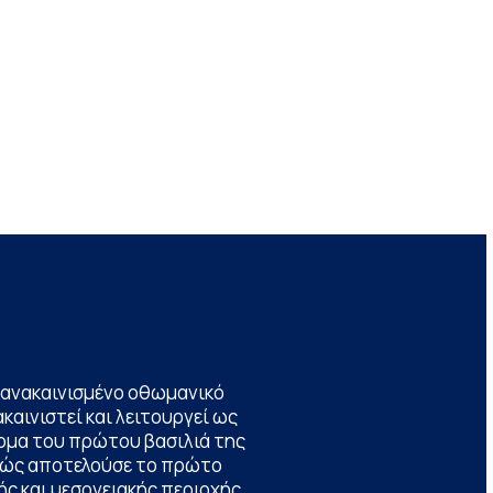
να ανακαινισμένο οθωμανικό
καινιστεί και λειτουργεί ως
ομα του πρώτου βασιλιά της
θώς αποτελούσε το πρώτο
ς και μεσογειακής περιοχής,