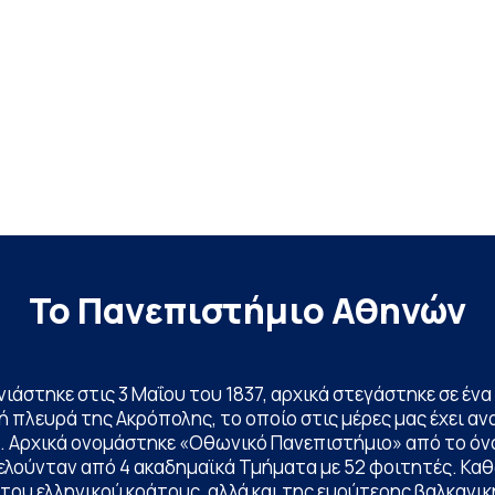
Το Πανεπιστήμιο Αθηνών
ινιάστηκε στις 3 Μαΐου του 1837, αρχικά στεγάστηκε σε έ
 πλευρά της Ακρόπολης, το οποίο στις μέρες μας έχει ανα
. Αρχικά ονομάστηκε «Οθωνικό Πανεπιστήμιο» από το όν
ελούνταν από 4 ακαδημαϊκά Τμήματα με 52 φοιτητές. Κα
ου ελληνικού κράτους, αλλά και της ευρύτερης βαλκανική