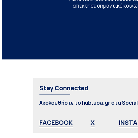
απέκτησε σημαντικό κοινων
Stay Connected
Ακολουθήστε το hub.uoa.gr στα Socia
FACEBOOK
X
INST