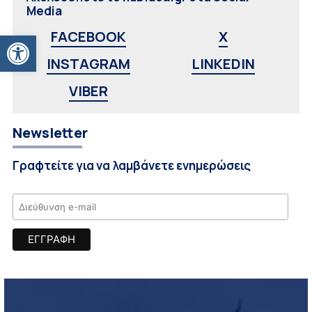
Media
Ανοίξτε τη γραμμή εργαλείων
FACEBOOK
X
INSTAGRAM
LINKEDIN
VIBER
Newsletter
Γραφτείτε για να λαμβάνετε ενημερώσεις