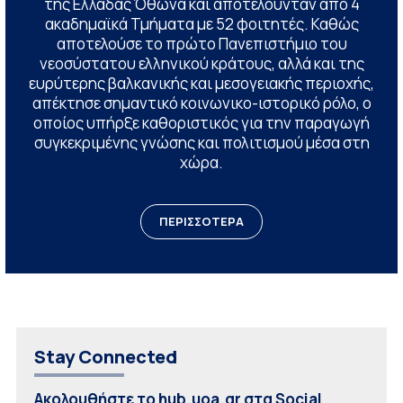
της Ελλάδας Όθωνα και αποτελούνταν από 4
ακαδημαϊκά Τμήματα με 52 φοιτητές. Καθώς
αποτελούσε το πρώτο Πανεπιστήμιο του
νεοσύστατου ελληνικού κράτους, αλλά και της
ευρύτερης βαλκανικής και μεσογειακής περιοχής,
απέκτησε σημαντικό κοινωνικο-ιστορικό ρόλο, ο
οποίος υπήρξε καθοριστικός για την παραγωγή
συγκεκριμένης γνώσης και πολιτισμού μέσα στη
χώρα.
ΠΕΡΙΣΣΟΤΕΡΑ
Stay Connected
Ακολουθήστε το hub.uoa.gr στα Social