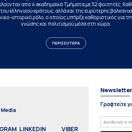
ελούνταν από 4 ακαδημαϊκά Τμήματα με 52 φοιτητές. Κα
ου ελληνικού κράτους, αλλά και της ευρύτερης βαλκανική
ικο-ιστορικό ρόλο, ο οποίος υπήρξε καθοριστικός για 
γνώσης και πολιτισμού μέσα στη χώρα.
ΠΕΡΙΣΣΟΤΕΡΑ
Newslette
Γραφτείτε γ
l Media
AGRAM
LINKEDIN
VIBER