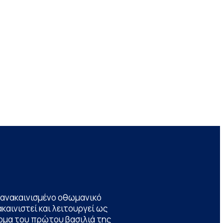
να ανακαινισμένο οθωμανικό
καινιστεί και λειτουργεί ως
ομα του πρώτου βασιλιά της