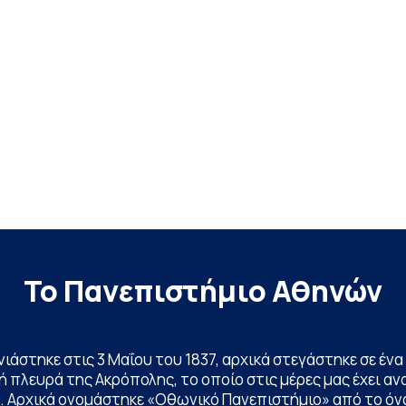
Το Πανεπιστήμιο Αθηνών
ινιάστηκε στις 3 Μαΐου του 1837, αρχικά στεγάστηκε σε έ
 πλευρά της Ακρόπολης, το οποίο στις μέρες μας έχει ανα
. Αρχικά ονομάστηκε «Οθωνικό Πανεπιστήμιο» από το όν