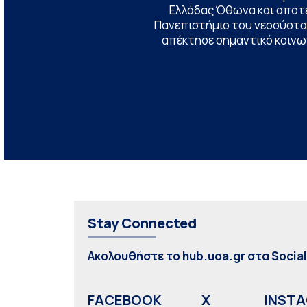
Ελλάδας Όθωνα και αποτ
Πανεπιστήμιο του νεοσύστατ
απέκτησε σημαντικό κοινων
Stay Connected
Ακολουθήστε το hub.uoa.gr στα Socia
FACEBOOK
X
INST