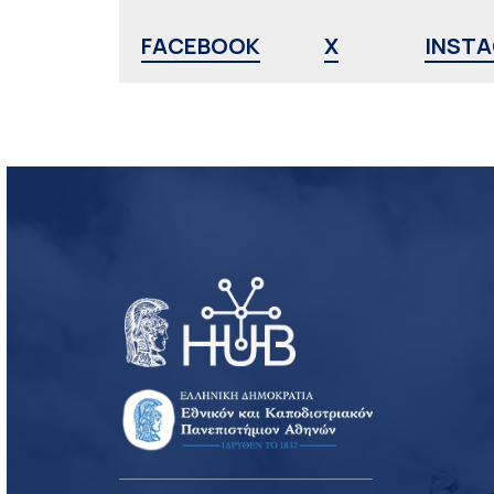
FACEBOOK
X
INST