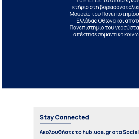
Το Ε.Κ.Π.Α. το οποίο εγκα
κτήριο στη βορειοανατολική
Μουσείο του Πανεπιστημίου
Ελλάδας Όθωνα και αποτ
Πανεπιστήμιο του νεοσύστατ
απέκτησε σημαντικό κοινων
Stay Connected
Ακολουθήστε το hub.uoa.gr στα Socia