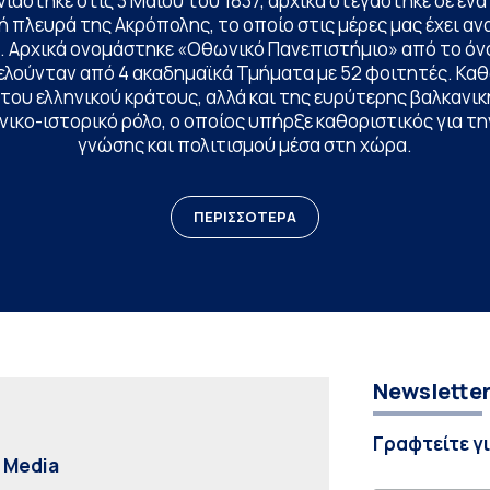
ινιάστηκε στις 3 Μαΐου του 1837, αρχικά στεγάστηκε σε έ
 πλευρά της Ακρόπολης, το οποίο στις μέρες μας έχει ανα
. Αρχικά ονομάστηκε «Οθωνικό Πανεπιστήμιο» από το όν
ελούνταν από 4 ακαδημαϊκά Τμήματα με 52 φοιτητές. Κα
ου ελληνικού κράτους, αλλά και της ευρύτερης βαλκανική
ικο-ιστορικό ρόλο, ο οποίος υπήρξε καθοριστικός για 
γνώσης και πολιτισμού μέσα στη χώρα.
ΠΕΡΙΣΣΟΤΕΡΑ
Newslette
Γραφτείτε γ
l Media