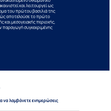
να ανακαινισμένο οθωμανικό
καινιστεί και λειτουργεί ως
ομα του πρώτου βασιλιά της
θώς αποτελούσε το πρώτο
ς και μεσογειακής περιοχής,
την παραγωγή συγκεκριμένης
r
ια να λαμβάνετε ενημερώσεις