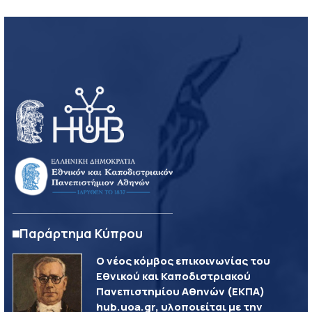
Παράρτημα Κύπρου
Ο νέος κόμβος επικοινωνίας του
Εθνικού και Καποδιστριακού
Πανεπιστημίου Αθηνών (ΕΚΠΑ)
hub.uoa.gr, υλοποιείται με την