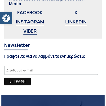
Media
Ανοίξτε τη γραμμή εργαλείων
FACEBOOK
X
INSTAGRAM
LINKEDIN
VIBER
Newsletter
Γραφτείτε για να λαμβάνετε ενημερώσεις