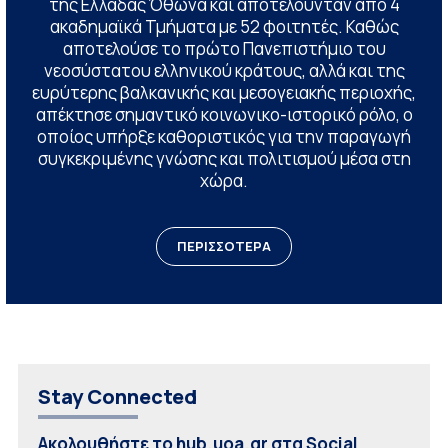
της Ελλάδας Όθωνα και αποτελούνταν από 4
ακαδημαϊκά Τμήματα με 52 φοιτητές. Καθώς
αποτελούσε το πρώτο Πανεπιστήμιο του
νεοσύστατου ελληνικού κράτους, αλλά και της
ευρύτερης βαλκανικής και μεσογειακής περιοχής,
απέκτησε σημαντικό κοινωνικο-ιστορικό ρόλο, ο
οποίος υπήρξε καθοριστικός για την παραγωγή
συγκεκριμένης γνώσης και πολιτισμού μέσα στη
χώρα.
ΠΕΡΙΣΣΟΤΕΡΑ
Stay Connected
Ακολουθήστε το hub.uoa.gr στα Social