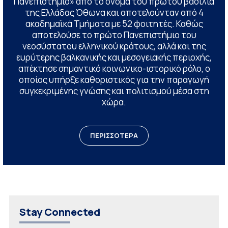
Πανεπιστήμιο» από το όνομα του πρώτου βασιλιά
της Ελλάδας Όθωνα και αποτελούνταν από 4
ακαδημαϊκά Τμήματα με 52 φοιτητές. Καθώς
αποτελούσε το πρώτο Πανεπιστήμιο του
νεοσύστατου ελληνικού κράτους, αλλά και της
ευρύτερης βαλκανικής και μεσογειακής περιοχής,
απέκτησε σημαντικό κοινωνικο-ιστορικό ρόλο, ο
οποίος υπήρξε καθοριστικός για την παραγωγή
συγκεκριμένης γνώσης και πολιτισμού μέσα στη
χώρα.
ΠΕΡΙΣΣΟΤΕΡΑ
Stay Connected