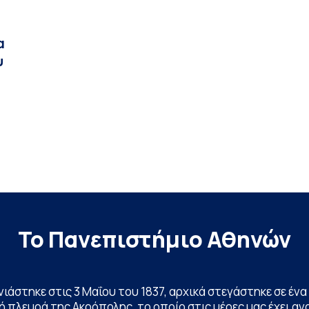
α
υ
Το Πανεπιστήμιο Αθηνών
ινιάστηκε στις 3 Μαΐου του 1837, αρχικά στεγάστηκε σε έ
 πλευρά της Ακρόπολης, το οποίο στις μέρες μας έχει ανα