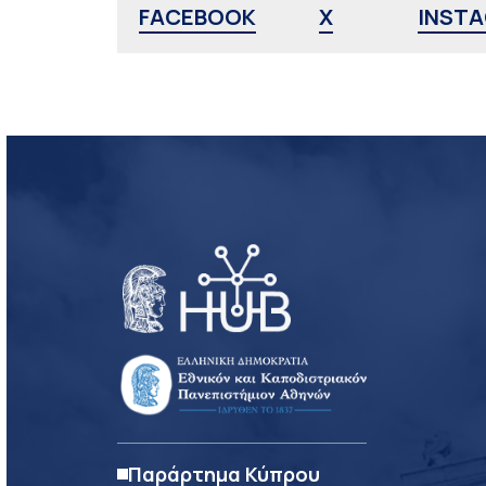
FACEBOOK
X
INST
Παράρτημα Κύπρου