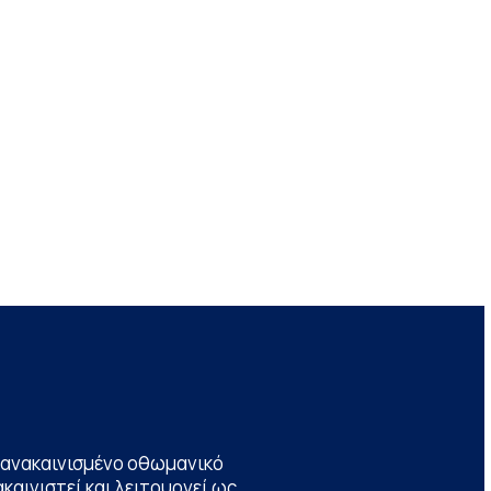
να ανακαινισμένο οθωμανικό
καινιστεί και λειτουργεί ως