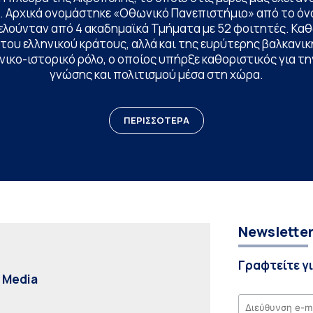
. Αρχικά ονομάστηκε «Οθωνικό Πανεπιστήμιο» από το όν
ελούνταν από 4 ακαδημαϊκά Τμήματα με 52 φοιτητές. Κα
ου ελληνικού κράτους, αλλά και της ευρύτερης βαλκανική
ικο-ιστορικό ρόλο, ο οποίος υπήρξε καθοριστικός για 
γνώσης και πολιτισμού μέσα στη χώρα.
ΠΕΡΙΣΣΟΤΕΡΑ
Newslette
Γραφτείτε γ
l Media