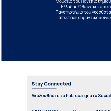
Μουσείο του Πανεπιστημίου
Ελλάδας Όθωνα και αποτ
Πανεπιστήμιο του νεοσύστατ
απέκτησε σημαντικό κοινων
Stay Connected
Ακολουθήστε το hub.uoa.gr στα Socia