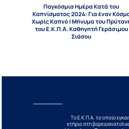
Παγκόσμια Ημέρα Κατά του
Καπνίσματος 2024: Για έναν Κόσμ
Χωρίς Καπνό | Μήνυμα του Πρύταν
του Ε.Κ.Π.Α. Καθηγητή Γεράσιμου
Σιάσου
Το Ε.Κ.Π.Α. το οποίο εγκα
κτήριο στη βορειοανατολική