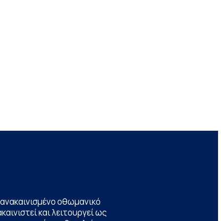
να ανακαινισμένο οθωμανικό
καινιστεί και λειτουργεί ως