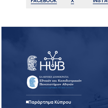
FACEBOOK
X
INST
Παράρτημα Κύπρου