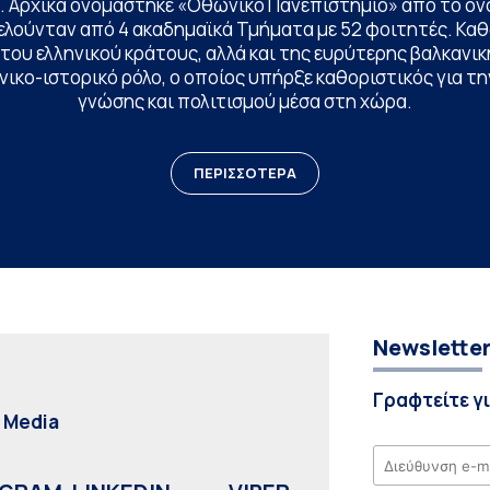
. Αρχικά ονομάστηκε «Οθωνικό Πανεπιστήμιο» από το όν
ελούνταν από 4 ακαδημαϊκά Τμήματα με 52 φοιτητές. Κα
ου ελληνικού κράτους, αλλά και της ευρύτερης βαλκανική
ικο-ιστορικό ρόλο, ο οποίος υπήρξε καθοριστικός για 
γνώσης και πολιτισμού μέσα στη χώρα.
ΠΕΡΙΣΣΟΤΕΡΑ
Newslette
Γραφτείτε γ
l Media