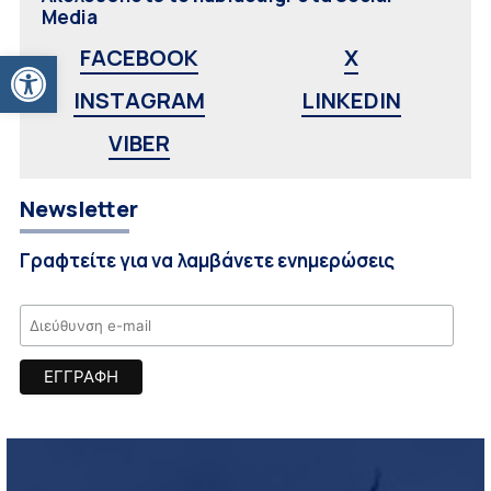
Media
Ανοίξτε τη γραμμή εργαλείων
FACEBOOK
X
INSTAGRAM
LINKEDIN
VIBER
Newsletter
Γραφτείτε για να λαμβάνετε ενημερώσεις