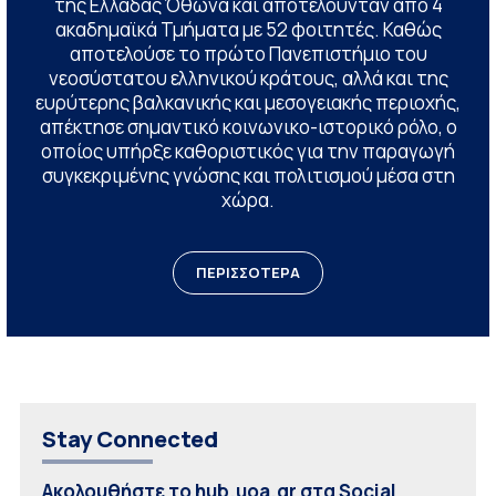
της Ελλάδας Όθωνα και αποτελούνταν από 4
ακαδημαϊκά Τμήματα με 52 φοιτητές. Καθώς
αποτελούσε το πρώτο Πανεπιστήμιο του
νεοσύστατου ελληνικού κράτους, αλλά και της
ευρύτερης βαλκανικής και μεσογειακής περιοχής,
απέκτησε σημαντικό κοινωνικο-ιστορικό ρόλο, ο
οποίος υπήρξε καθοριστικός για την παραγωγή
συγκεκριμένης γνώσης και πολιτισμού μέσα στη
χώρα.
ΠΕΡΙΣΣΟΤΕΡΑ
Stay Connected
Ακολουθήστε το hub.uoa.gr στα Social