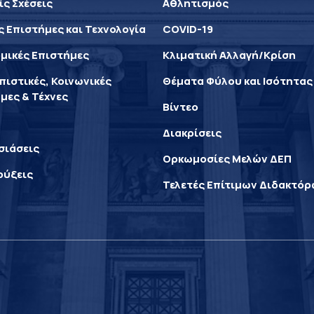
ίς Σχέσεις
Αθλητισμός
ς Επιστήμες και Τεχνολογία
COVID-19
μικές Επιστήμες
Κλιματική Αλλαγή/Κρίση
ιστικές, Κοινωνικές
Θέματα Φύλου και Ισότητας
μες & Τέχνες
Βίντεο
Διακρίσεις
σιάσεις
Ορκωμοσίες Μελών ΔΕΠ
ρύξεις
Τελετές Επίτιμων Διδακτό