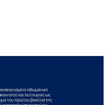
να ανακαινισμένο οθωμανικό
καινιστεί και λειτουργεί ως
ομα του πρώτου βασιλιά της