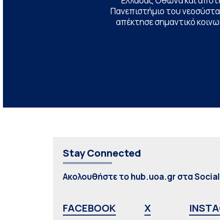
Ελλάδας Όθωνα και αποτ
Πανεπιστήμιο του νεοσύστατ
απέκτησε σημαντικό κοινων
Stay Connected
Ακολουθήστε το hub.uoa.gr στα Socia
FACEBOOK
X
INST