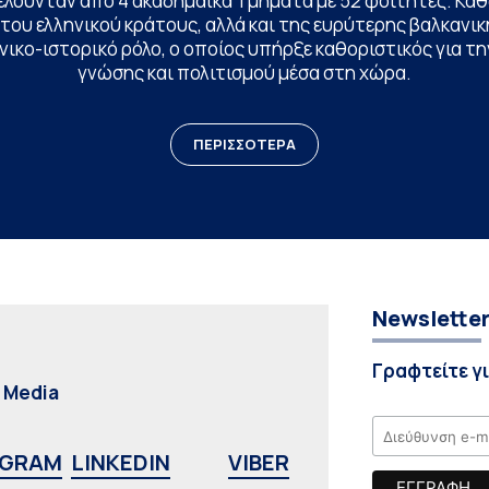
ελούνταν από 4 ακαδημαϊκά Τμήματα με 52 φοιτητές. Κα
ου ελληνικού κράτους, αλλά και της ευρύτερης βαλκανική
ικο-ιστορικό ρόλο, ο οποίος υπήρξε καθοριστικός για 
γνώσης και πολιτισμού μέσα στη χώρα.
ΠΕΡΙΣΣΟΤΕΡΑ
Newslette
Γραφτείτε γ
l Media
AGRAM
LINKEDIN
VIBER