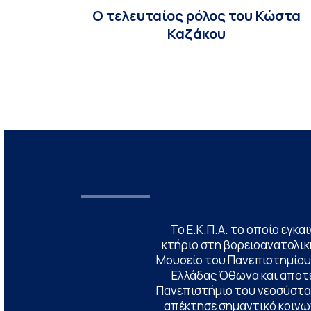
Ο τελευταίος ρόλος του Κώστα
Καζάκου
Το Ε.Κ.Π.Α. το οποίο εγκα
κτήριο στη βορειοανατολική
Μουσείο του Πανεπιστημίου
Ελλάδας Όθωνα και αποτ
Πανεπιστήμιο του νεοσύστατ
απέκτησε σημαντικό κοινων