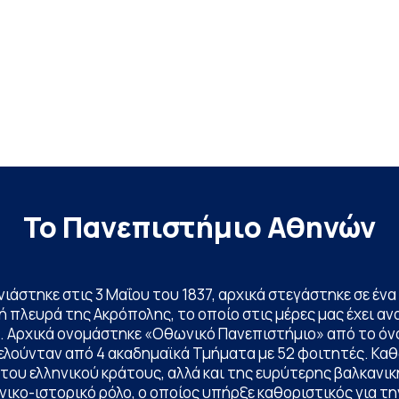
Το Πανεπιστήμιο Αθηνών
ινιάστηκε στις 3 Μαΐου του 1837, αρχικά στεγάστηκε σε έ
 πλευρά της Ακρόπολης, το οποίο στις μέρες μας έχει ανα
. Αρχικά ονομάστηκε «Οθωνικό Πανεπιστήμιο» από το όν
ελούνταν από 4 ακαδημαϊκά Τμήματα με 52 φοιτητές. Κα
ου ελληνικού κράτους, αλλά και της ευρύτερης βαλκανική
ικο-ιστορικό ρόλο, ο οποίος υπήρξε καθοριστικός για 