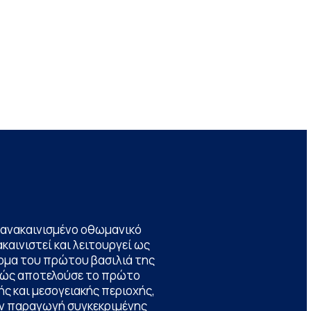
να ανακαινισμένο οθωμανικό
καινιστεί και λειτουργεί ως
ομα του πρώτου βασιλιά της
θώς αποτελούσε το πρώτο
ς και μεσογειακής περιοχής,
την παραγωγή συγκεκριμένης