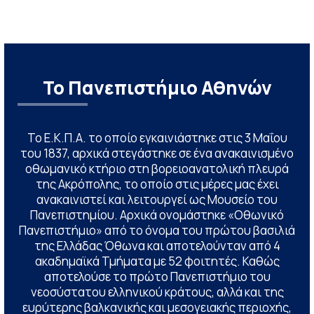
Το Πανεπιστήμιο Αθηνών
Το Ε.Κ.Π.Α. το οποίο εγκαινιάστηκε στις 3 Μαΐου
του 1837, αρχικά στεγάστηκε σε ένα ανακαινισμένο
οθωμανικό κτήριο στη βορειοανατολική πλευρά
της Ακρόπολης, το οποίο στις μέρες μας έχει
ανακαινιστεί και λειτουργεί ως Μουσείο του
Πανεπιστημίου. Αρχικά ονομάστηκε «Οθωνικό
Πανεπιστήμιο» από το όνομα του πρώτου βασιλιά
της Ελλάδας Όθωνα και αποτελούνταν από 4
ακαδημαϊκά Τμήματα με 52 φοιτητές. Καθώς
αποτελούσε το πρώτο Πανεπιστήμιο του
νεοσύστατου ελληνικού κράτους, αλλά και της
ευρύτερης βαλκανικής και μεσογειακής περιοχής,