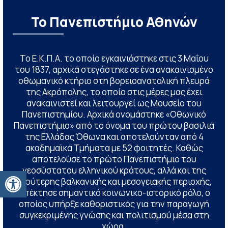
Το Πανεπιστήμιο Αθηνών
Το Ε.Κ.Π.Α. το οποίο εγκαινιάστηκε στις 3 Μαΐου
του 1837, αρχικά στεγάστηκε σε ένα ανακαινισμένο
οθωμανικό κτήριο στη βορειοανατολική πλευρά
της Ακρόπολης, το οποίο στις μέρες μας έχει
ανακαινιστεί και λειτουργεί ως Μουσείο του
Πανεπιστημίου. Αρχικά ονομάστηκε «Οθωνικό
Πανεπιστήμιο» από το όνομα του πρώτου βασιλιά
της Ελλάδας Όθωνα και αποτελούνταν από 4
ακαδημαϊκά Τμήματα με 52 φοιτητές. Καθώς
αποτελούσε το πρώτο Πανεπιστήμιο του
νεοσύστατου ελληνικού κράτους, αλλά και της
Ανοίξτε τη γραμμή εργαλείων
ευρύτερης βαλκανικής και μεσογειακής περιοχής,
απέκτησε σημαντικό κοινωνικο-ιστορικό ρόλο, ο
οποίος υπήρξε καθοριστικός για την παραγωγή
συγκεκριμένης γνώσης και πολιτισμού μέσα στη
χώρα.