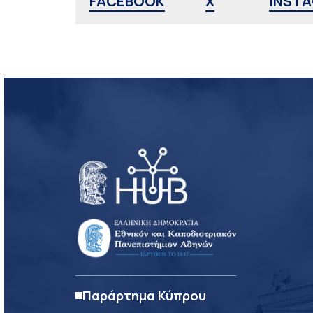
FACEBOOK
X
INST
Παράρτημα Κύπρου