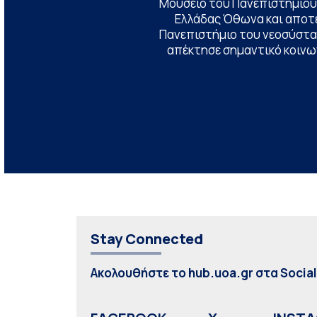
Μουσείο του Πανεπιστημίου
Ελλάδας Όθωνα και αποτ
Πανεπιστήμιο του νεοσύστατ
απέκτησε σημαντικό κοινων
Stay Connected
Ακολουθήστε το hub.uoa.gr στα Socia