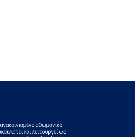
να ανακαινισμένο οθωμανικό
καινιστεί και λειτουργεί ως