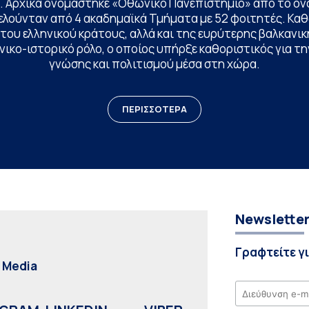
. Αρχικά ονομάστηκε «Οθωνικό Πανεπιστήμιο» από το όν
ελούνταν από 4 ακαδημαϊκά Τμήματα με 52 φοιτητές. Κα
ου ελληνικού κράτους, αλλά και της ευρύτερης βαλκανική
ικο-ιστορικό ρόλο, ο οποίος υπήρξε καθοριστικός για 
γνώσης και πολιτισμού μέσα στη χώρα.
ΠΕΡΙΣΣΟΤΕΡΑ
Newslette
Γραφτείτε γ
l Media