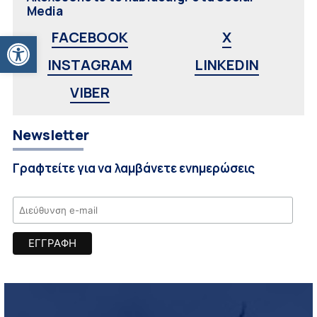
Media
Ανοίξτε τη γραμμή εργαλείων
FACEBOOK
X
INSTAGRAM
LINKEDIN
VIBER
Newsletter
Γραφτείτε για να λαμβάνετε ενημερώσεις