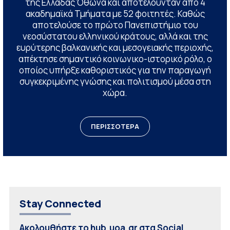
της Ελλάδας Όθωνα και αποτελούνταν από 4
ακαδημαϊκά Τμήματα με 52 φοιτητές. Καθώς
αποτελούσε το πρώτο Πανεπιστήμιο του
νεοσύστατου ελληνικού κράτους, αλλά και της
ευρύτερης βαλκανικής και μεσογειακής περιοχής,
απέκτησε σημαντικό κοινωνικο-ιστορικό ρόλο, ο
οποίος υπήρξε καθοριστικός για την παραγωγή
συγκεκριμένης γνώσης και πολιτισμού μέσα στη
χώρα.
ΠΕΡΙΣΣΟΤΕΡΑ
Stay Connected
Ακολουθήστε το hub.uoa.gr στα Social