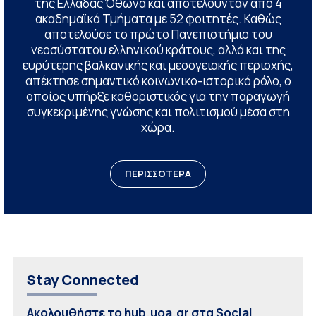
της Ελλάδας Όθωνα και αποτελούνταν από 4
ακαδημαϊκά Τμήματα με 52 φοιτητές. Καθώς
αποτελούσε το πρώτο Πανεπιστήμιο του
νεοσύστατου ελληνικού κράτους, αλλά και της
ευρύτερης βαλκανικής και μεσογειακής περιοχής,
απέκτησε σημαντικό κοινωνικο-ιστορικό ρόλο, ο
οποίος υπήρξε καθοριστικός για την παραγωγή
συγκεκριμένης γνώσης και πολιτισμού μέσα στη
χώρα.
ΠΕΡΙΣΣΟΤΕΡΑ
Stay Connected
Ακολουθήστε το hub.uoa.gr στα Social