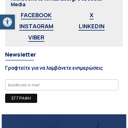
Media
Ανοίξτε τη γραμμή εργαλείων
FACEBOOK
X
INSTAGRAM
LINKEDIN
VIBER
Newsletter
Γραφτείτε για να λαμβάνετε ενημερώσεις