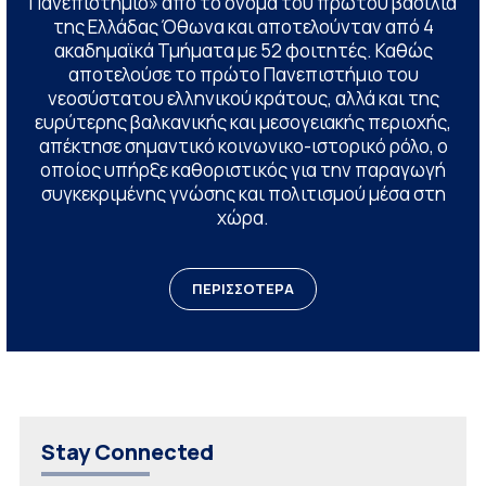
Πανεπιστήμιο» από το όνομα του πρώτου βασιλιά
της Ελλάδας Όθωνα και αποτελούνταν από 4
ακαδημαϊκά Τμήματα με 52 φοιτητές. Καθώς
αποτελούσε το πρώτο Πανεπιστήμιο του
νεοσύστατου ελληνικού κράτους, αλλά και της
ευρύτερης βαλκανικής και μεσογειακής περιοχής,
απέκτησε σημαντικό κοινωνικο-ιστορικό ρόλο, ο
οποίος υπήρξε καθοριστικός για την παραγωγή
συγκεκριμένης γνώσης και πολιτισμού μέσα στη
χώρα.
ΠΕΡΙΣΣΟΤΕΡΑ
Stay Connected