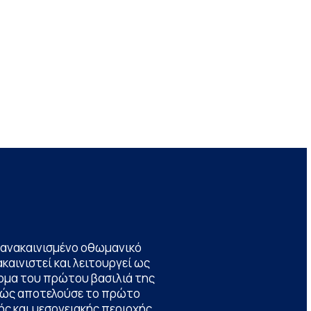
να ανακαινισμένο οθωμανικό
καινιστεί και λειτουργεί ως
ομα του πρώτου βασιλιά της
θώς αποτελούσε το πρώτο
ς και μεσογειακής περιοχής,