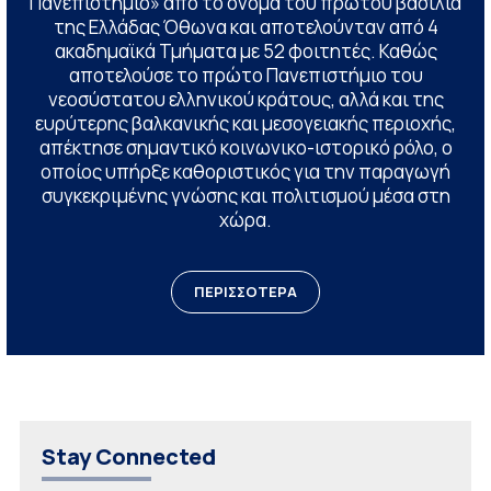
Πανεπιστήμιο» από το όνομα του πρώτου βασιλιά
της Ελλάδας Όθωνα και αποτελούνταν από 4
ακαδημαϊκά Τμήματα με 52 φοιτητές. Καθώς
αποτελούσε το πρώτο Πανεπιστήμιο του
νεοσύστατου ελληνικού κράτους, αλλά και της
ευρύτερης βαλκανικής και μεσογειακής περιοχής,
απέκτησε σημαντικό κοινωνικο-ιστορικό ρόλο, ο
οποίος υπήρξε καθοριστικός για την παραγωγή
συγκεκριμένης γνώσης και πολιτισμού μέσα στη
χώρα.
ΠΕΡΙΣΣΟΤΕΡΑ
Stay Connected