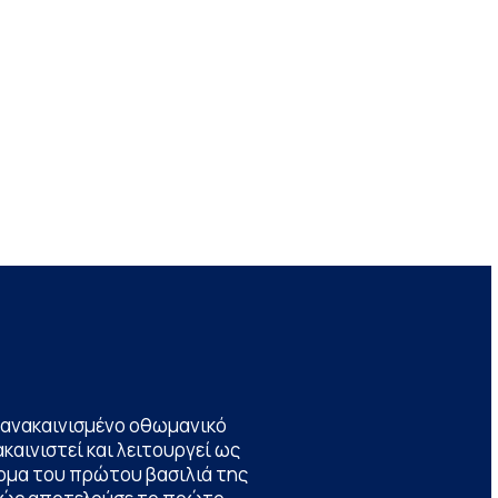
να ανακαινισμένο οθωμανικό
καινιστεί και λειτουργεί ως
ομα του πρώτου βασιλιά της