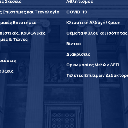
ίς Σχέσεις
Αθλητισμός
ς Επιστήμες και Τεχνολογία
COVID-19
μικές Επιστήμες
Κλιματική Αλλαγή/Κρίση
ιστικές, Κοινωνικές
Θέματα Φύλου και Ισότητας
μες & Τέχνες
Βίντεο
Διακρίσεις
σιάσεις
Ορκωμοσίες Μελών ΔΕΠ
ρύξεις
Τελετές Επίτιμων Διδακτό