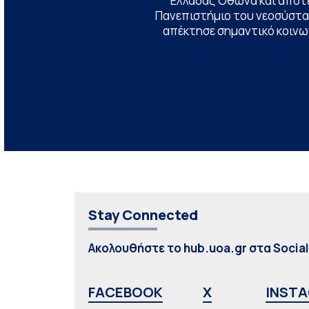
Ελλάδας Όθωνα και αποτ
Πανεπιστήμιο του νεοσύστατ
απέκτησε σημαντικό κοινων
Stay Connected
Ακολουθήστε το hub.uoa.gr στα Socia
FACEBOOK
X
INST