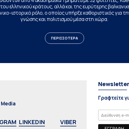
ελούνταν από 4 ακαδημαϊκά Τμήματα με 52 φοιτητές. Κα
ου ελληνικού κράτους, αλλά και της ευρύτερης βαλκανική
ικο-ιστορικό ρόλο, ο οποίος υπήρξε καθοριστικός για 
γνώσης και πολιτισμού μέσα στη χώρα.
ΠΕΡΙΣΣΟΤΕΡΑ
Newslette
Γραφτείτε γ
l Media
AGRAM
LINKEDIN
VIBER