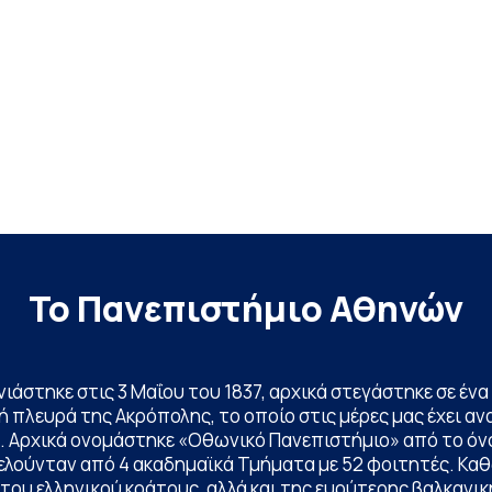
Το Πανεπιστήμιο Αθηνών
ινιάστηκε στις 3 Μαΐου του 1837, αρχικά στεγάστηκε σε έ
 πλευρά της Ακρόπολης, το οποίο στις μέρες μας έχει ανα
. Αρχικά ονομάστηκε «Οθωνικό Πανεπιστήμιο» από το όν
ελούνταν από 4 ακαδημαϊκά Τμήματα με 52 φοιτητές. Κα
ου ελληνικού κράτους, αλλά και της ευρύτερης βαλκανική