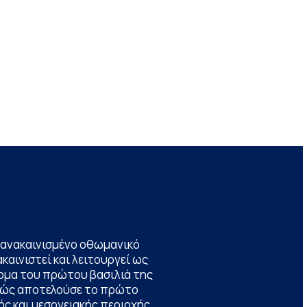
να ανακαινισμένο οθωμανικό
καινιστεί και λειτουργεί ως
ομα του πρώτου βασιλιά της
θώς αποτελούσε το πρώτο
ς και μεσογειακής περιοχής,