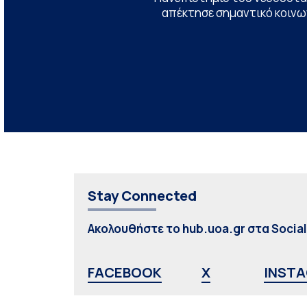
απέκτησε σημαντικό κοινων
Stay Connected
Ακολουθήστε το hub.uoa.gr στα Socia
FACEBOOK
X
INST