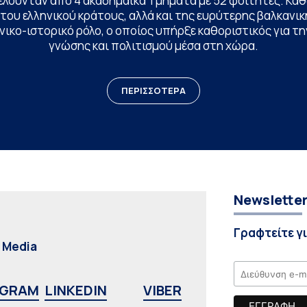
ελούνταν από 4 ακαδημαϊκά Τμήματα με 52 φοιτητές. Κα
ου ελληνικού κράτους, αλλά και της ευρύτερης βαλκανική
ικο-ιστορικό ρόλο, ο οποίος υπήρξε καθοριστικός για 
γνώσης και πολιτισμού μέσα στη χώρα.
ΠΕΡΙΣΣΟΤΕΡΑ
Newslette
Γραφτείτε γ
l Media
AGRAM
LINKEDIN
VIBER