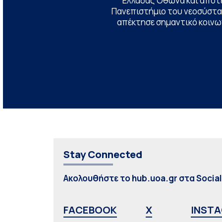
Ελλάδας Όθωνα και αποτ
Πανεπιστήμιο του νεοσύστατ
απέκτησε σημαντικό κοινων
Stay Connected
Ακολουθήστε το hub.uoa.gr στα Socia
FACEBOOK
X
INST