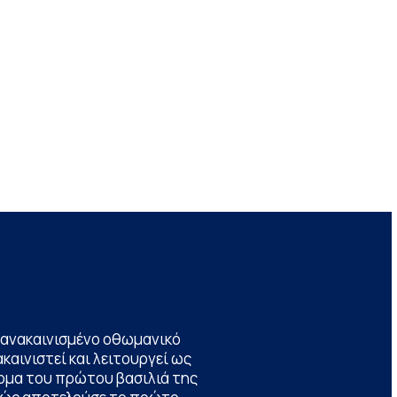
να ανακαινισμένο οθωμανικό
καινιστεί και λειτουργεί ως
ομα του πρώτου βασιλιά της