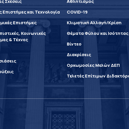
ίς Σχέσεις
Αθλητισμός
ς Επιστήμες και Τεχνολογία
COVID-19
μικές Επιστήμες
Κλιματική Αλλαγή/Κρίση
ιστικές, Κοινωνικές
Θέματα Φύλου και Ισότητας
μες & Τέχνες
Βίντεο
Διακρίσεις
σιάσεις
Ορκωμοσίες Μελών ΔΕΠ
ρύξεις
Τελετές Επίτιμων Διδακτό