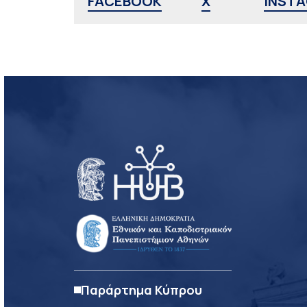
FACEBOOK
X
INST
Παράρτημα Κύπρου