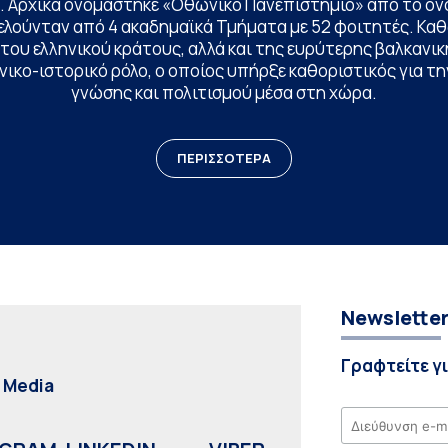
. Αρχικά ονομάστηκε «Οθωνικό Πανεπιστήμιο» από το όν
ελούνταν από 4 ακαδημαϊκά Τμήματα με 52 φοιτητές. Κα
ου ελληνικού κράτους, αλλά και της ευρύτερης βαλκανική
ικο-ιστορικό ρόλο, ο οποίος υπήρξε καθοριστικός για 
γνώσης και πολιτισμού μέσα στη χώρα.
ΠΕΡΙΣΣΟΤΕΡΑ
Newslette
Γραφτείτε γ
l Media