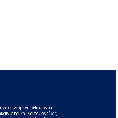
να ανακαινισμένο οθωμανικό
καινιστεί και λειτουργεί ως