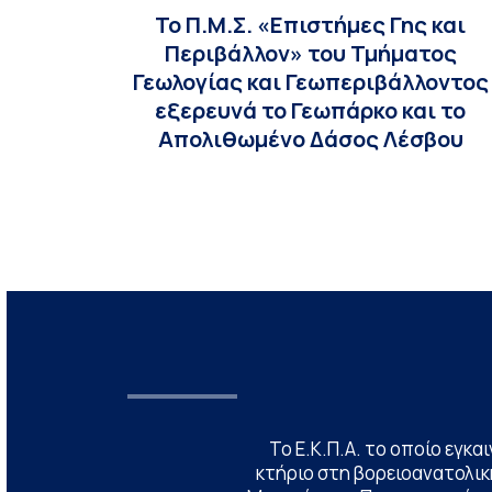
Το Π.Μ.Σ. «Επιστήμες Γης και
Περιβάλλον» του Τμήματος
Γεωλογίας και Γεωπεριβάλλοντος
εξερευνά το Γεωπάρκο και το
Απολιθωμένο Δάσος Λέσβου
Το Ε.Κ.Π.Α. το οποίο εγκα
κτήριο στη βορειοανατολική