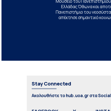
Μουσείο του Πανεπιστημίου
Ελλάδας Όθωνα και αποτ
Πανεπιστήμιο του νεοσύστατ
απέκτησε σημαντικό κοινων
Stay Connected
Ακολουθήστε το hub.uoa.gr στα Socia