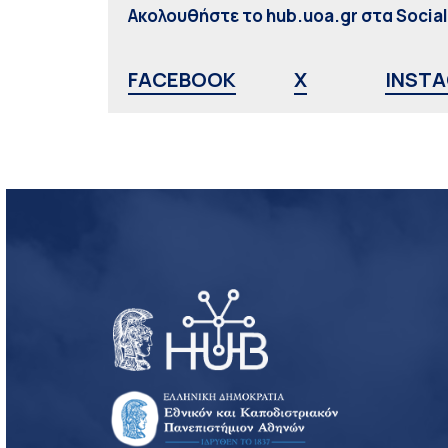
Ακολουθήστε το hub.uoa.gr στα Socia
FACEBOOK
X
INST