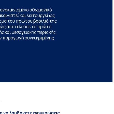
να ανακαινισμένο οθωμανικό
καινιστεί και λειτουργεί ως
ομα του πρώτου βασιλιά της
θώς αποτελούσε το πρώτο
ς και μεσογειακής περιοχής,
την παραγωγή συγκεκριμένης
r
ια να λαμβάνετε ενημερώσεις