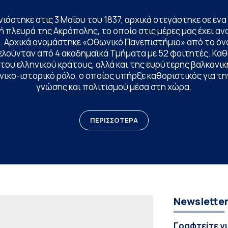
ινιάστηκε στις 3 Μαΐου του 1837, αρχικά στεγάστηκε σε έ
 πλευρά της Ακρόπολης, το οποίο στις μέρες μας έχει ανα
. Αρχικά ονομάστηκε «Οθωνικό Πανεπιστήμιο» από το όν
ελούνταν από 4 ακαδημαϊκά Τμήματα με 52 φοιτητές. Κα
ου ελληνικού κράτους, αλλά και της ευρύτερης βαλκανική
ικο-ιστορικό ρόλο, ο οποίος υπήρξε καθοριστικός για 
γνώσης και πολιτισμού μέσα στη χώρα.
ΠΕΡΙΣΣΟΤΕΡΑ
Newslette
Γραφτείτε γ