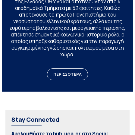
της Ελλάδας Όθωνα και αποτελούνταν από 4
ακαδημαϊκά Τμήματα με 52 φοιτητές. Καθώς
αποτελούσε το πρώτο Πανεπιστήμιο του
νεοσύστατου ελληνικού κράτους, αλλά και της
ευρύτερης βαλκανικής και μεσογειακής περιοχής,
απέκτησε σημαντικό κοινωνικο-ιστορικό ρόλο, ο
οποίος υπήρξε καθοριστικός για την παραγωγή
συγκεκριμένης γνώσης και πολιτισμού μέσα στη
χώρα.
ΠΕΡΙΣΣΟΤΕΡΑ
Stay Connected
Ακολουθήστε το hub.uoa.gr στα Social