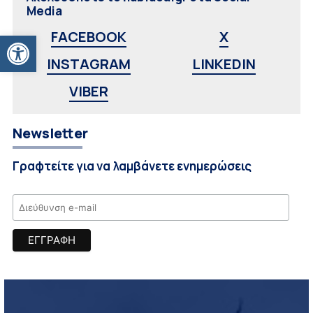
Media
Ανοίξτε τη γραμμή εργαλείων
FACEBOOK
X
INSTAGRAM
LINKEDIN
VIBER
Newsletter
Γραφτείτε για να λαμβάνετε ενημερώσεις