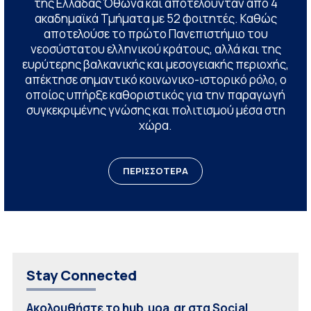
της Ελλάδας Όθωνα και αποτελούνταν από 4
ακαδημαϊκά Τμήματα με 52 φοιτητές. Καθώς
αποτελούσε το πρώτο Πανεπιστήμιο του
νεοσύστατου ελληνικού κράτους, αλλά και της
ευρύτερης βαλκανικής και μεσογειακής περιοχής,
απέκτησε σημαντικό κοινωνικο-ιστορικό ρόλο, ο
οποίος υπήρξε καθοριστικός για την παραγωγή
συγκεκριμένης γνώσης και πολιτισμού μέσα στη
χώρα.
ΠΕΡΙΣΣΟΤΕΡΑ
Stay Connected
Ακολουθήστε το hub.uoa.gr στα Social