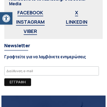
Media
Ανοίξτε τη γραμμή εργαλείων
FACEBOOK
X
INSTAGRAM
LINKEDIN
VIBER
Newsletter
Γραφτείτε για να λαμβάνετε ενημερώσεις