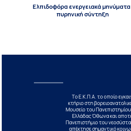
Ελπιδοφόρα ενεργειακά μηνύματα
πυρηνική σύντηξη
Το Ε.Κ.Π.Α. το οποίο εγκα
κτήριο στη βορειοανατολική
Μουσείο του Πανεπιστημίου
Ελλάδας Όθωνα και αποτ
Πανεπιστήμιο του νεοσύστατ
απέκτησε σημαντικό κοινων