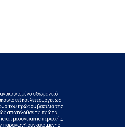
να ανακαινισμένο οθωμανικό
καινιστεί και λειτουργεί ως
ομα του πρώτου βασιλιά της
θώς αποτελούσε το πρώτο
ς και μεσογειακής περιοχής,
την παραγωγή συγκεκριμένης