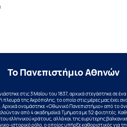
:
Το Πανεπιστήμιο Αθηνών
ινιάστηκε στις 3 Μαΐου του 1837, αρχικά στεγάστηκε σε έ
 πλευρά της Ακρόπολης, το οποίο στις μέρες μας έχει ανα
. Αρχικά ονομάστηκε «Οθωνικό Πανεπιστήμιο» από το όν
ελούνταν από 4 ακαδημαϊκά Τμήματα με 52 φοιτητές. Κα
ου ελληνικού κράτους, αλλά και της ευρύτερης βαλκανική
ικο-ιστορικό ρόλο, ο οποίος υπήρξε καθοριστικός για 