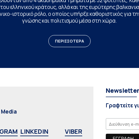
ελούνταν από 4 ακαδημαϊκά Τμήματα με 52 φοιτητές. Κα
ου ελληνικού κράτους, αλλά και της ευρύτερης βαλκανική
ικο-ιστορικό ρόλο, ο οποίος υπήρξε καθοριστικός για 
γνώσης και πολιτισμού μέσα στη χώρα.
ΠΕΡΙΣΣΟΤΕΡΑ
Newslette
Γραφτείτε γ
l Media
AGRAM
LINKEDIN
VIBER