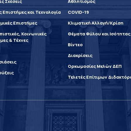
ίς Σχέσεις
Αθλητισμός
ς Επιστήμες και Τεχνολογία
COVID-19
μικές Επιστήμες
Κλιματική Αλλαγή/Κρίση
ιστικές, Κοινωνικές
Θέματα Φύλου και Ισότητας
μες & Τέχνες
Βίντεο
Διακρίσεις
σιάσεις
Ορκωμοσίες Μελών ΔΕΠ
ρύξεις
Τελετές Επίτιμων Διδακτό