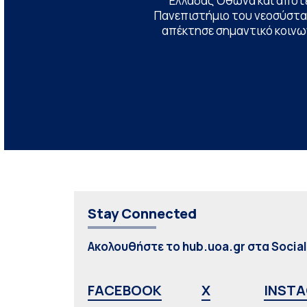
Ελλάδας Όθωνα και αποτ
Πανεπιστήμιο του νεοσύστατ
απέκτησε σημαντικό κοινων
Stay Connected
Ακολουθήστε το hub.uoa.gr στα Socia
FACEBOOK
X
INST