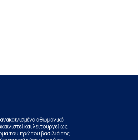
να ανακαινισμένο οθωμανικό
καινιστεί και λειτουργεί ως
ομα του πρώτου βασιλιά της