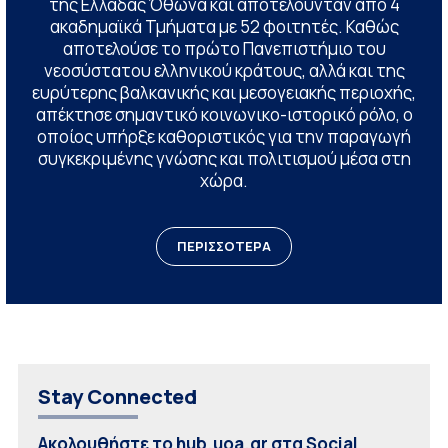
της Ελλάδας Όθωνα και αποτελούνταν από 4
ακαδημαϊκά Τμήματα με 52 φοιτητές. Καθώς
αποτελούσε το πρώτο Πανεπιστήμιο του
νεοσύστατου ελληνικού κράτους, αλλά και της
ευρύτερης βαλκανικής και μεσογειακής περιοχής,
απέκτησε σημαντικό κοινωνικο-ιστορικό ρόλο, ο
οποίος υπήρξε καθοριστικός για την παραγωγή
συγκεκριμένης γνώσης και πολιτισμού μέσα στη
χώρα.
ΠΕΡΙΣΣΟΤΕΡΑ
Stay Connected
Ακολουθήστε το hub.uoa.gr στα Social