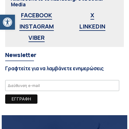
Media
Ανοίξτε τη γραμμή εργαλείων
FACEBOOK
X
INSTAGRAM
LINKEDIN
VIBER
Newsletter
Γραφτείτε για να λαμβάνετε ενημερώσεις