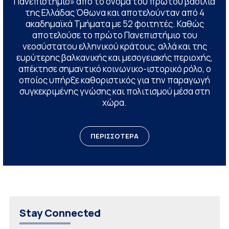
Πανεπιστήμιο» από το όνομα του πρώτου βασιλιά
της Ελλάδας Όθωνα και αποτελούνταν από 4
ακαδημαϊκά Τμήματα με 52 φοιτητές. Καθώς
αποτελούσε το πρώτο Πανεπιστήμιο του
νεοσύστατου ελληνικού κράτους, αλλά και της
ευρύτερης βαλκανικής και μεσογειακής περιοχής,
απέκτησε σημαντικό κοινωνικο-ιστορικό ρόλο, ο
οποίος υπήρξε καθοριστικός για την παραγωγή
συγκεκριμένης γνώσης και πολιτισμού μέσα στη
χώρα.
ΠΕΡΙΣΣΟΤΕΡΑ
Stay Connected