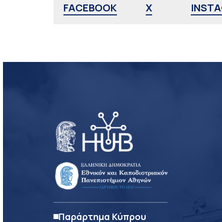
FACEBOOK
X
INST
Παράρτημα Κύπρου