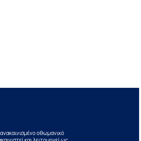
να ανακαινισμένο οθωμανικό
καινιστεί και λειτουργεί ως