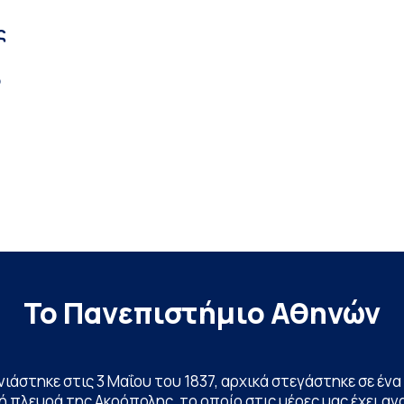
ς
ή
ο
Το Πανεπιστήμιο Αθηνών
ινιάστηκε στις 3 Μαΐου του 1837, αρχικά στεγάστηκε σε έ
 πλευρά της Ακρόπολης, το οποίο στις μέρες μας έχει ανα