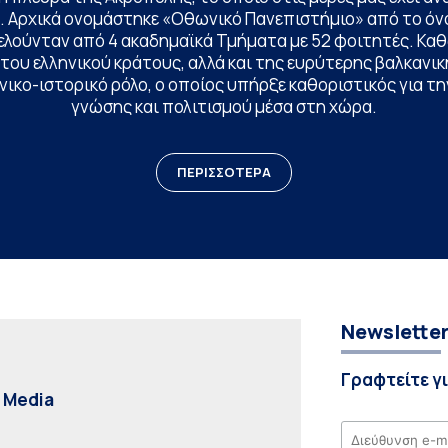
. Αρχικά ονομάστηκε «Οθωνικό Πανεπιστήμιο» από το όν
ελούνταν από 4 ακαδημαϊκά Τμήματα με 52 φοιτητές. Κα
ου ελληνικού κράτους, αλλά και της ευρύτερης βαλκανική
ικο-ιστορικό ρόλο, ο οποίος υπήρξε καθοριστικός για 
γνώσης και πολιτισμού μέσα στη χώρα.
ΠΕΡΙΣΣΟΤΕΡΑ
Newslette
Γραφτείτε γ
l Media